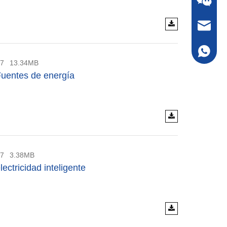
sales@s
Whatsap
27
13.34MB
Fuentes de energía
27
3.38MB
lectricidad inteligente