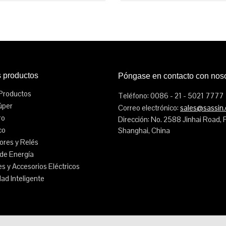
s productos
Póngase en contacto con nos
Productos
Teléfono: 0086 - 21 - 5021 7777
úper
Correo electrónico:
sales@sassin
ro
Dirección: No. 2588 Jinhai Road,
co
Shanghai, China
tores y Relés
de Energía
s y Accesorios Eléctricos
dad Inteligente