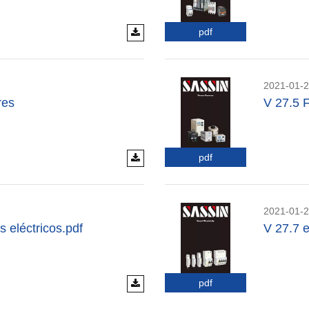
pdf
2021-01-
res
V 27.5 
pdf
2021-01-
s eléctricos.pdf
V 27.7 e
pdf