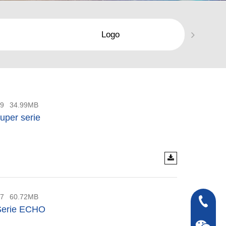
Logo
09
34.99MB
uper serie
27
60.72MB
0086 - 2
Serie ECHO