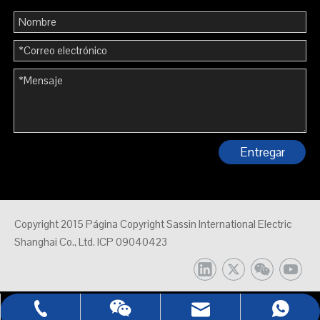
Entregar
Copyright 2015 Página Copyright Sassin International Electric
Shanghai Co., Ltd. ICP 09040423
0086 - 21 - 5021 7777
sales@sassin.com
Whatsapp